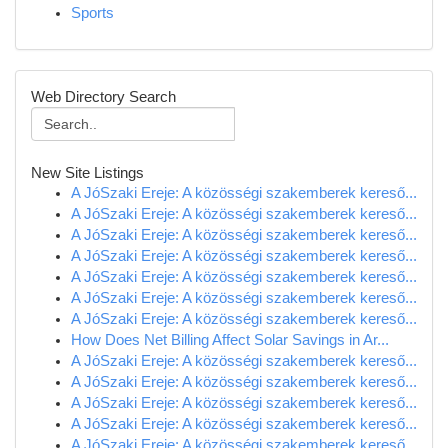
Sports
Web Directory Search
New Site Listings
A JóSzaki Ereje: A közösségi szakemberek kereső...
A JóSzaki Ereje: A közösségi szakemberek kereső...
A JóSzaki Ereje: A közösségi szakemberek kereső...
A JóSzaki Ereje: A közösségi szakemberek kereső...
A JóSzaki Ereje: A közösségi szakemberek kereső...
A JóSzaki Ereje: A közösségi szakemberek kereső...
A JóSzaki Ereje: A közösségi szakemberek kereső...
How Does Net Billing Affect Solar Savings in Ar...
A JóSzaki Ereje: A közösségi szakemberek kereső...
A JóSzaki Ereje: A közösségi szakemberek kereső...
A JóSzaki Ereje: A közösségi szakemberek kereső...
A JóSzaki Ereje: A közösségi szakemberek kereső...
A JóSzaki Ereje: A közösségi szakemberek kereső...