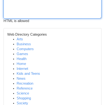
HTML is allowed
Web Directory Categories
Arts
Business
Computers
Games
Health
Home
Internet
Kids and Teens
News
Recreation
Reference
Science
Shopping
Society