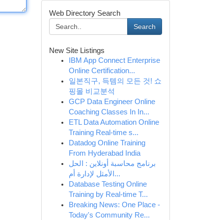
Web Directory Search
Search
New Site Listings
IBM App Connect Enterprise
Online Certification...
일본직구, 득템의 모든 것! 쇼
핑몰 비교분석
GCP Data Engineer Online
Coaching Classes In In...
ETL Data Automation Online
Training Real-time s...
Datadog Online Training
From Hyderabad India
برنامج محاسبة أونلاين : الحل
الأمثل لإدارة أم...
Database Testing Online
Training by Real-time T...
Breaking News: One Place -
Today's Community Re...