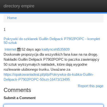
directory empire
Togg
navi
Home
1
Pokrywki do szklanek Guillin Delipack P7902POPC - komplet
50 sztuk
Internet
52 days ago
kaitlyncehl535609
Doskonałe propozycja dla wszystkich fana kaw na na drogę.
Nakładki Guillin Delipack P7902POPC to paczka zawierający
50 sztuk wytrzymałych nakładek, które dają wygodne
rozlewanie ulubionego trunku. Uważane za
https://opakowaniadeal.pl/pl/p/Pokrywka-do-kubka-Guillin-
Delipack-P7902POPC-50szt-16473/13495
Report this page
Comments
Submit a Comment