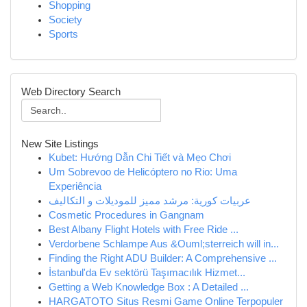
Shopping
Society
Sports
Web Directory Search
New Site Listings
Kubet: Hướng Dẫn Chi Tiết và Mẹo Chơi
Um Sobrevoo de Helicóptero no Rio: Uma
Experiência
عربيات كورية: مرشد مميز للموديلات و التكاليف
Cosmetic Procedures in Gangnam
Best Albany Flight Hotels with Free Ride ...
Verdorbene Schlampe Aus &Ouml;sterreich will in...
Finding the Right ADU Builder: A Comprehensive ...
İstanbul'da Ev sektörü Taşımacılık Hizmet...
Getting a Web Knowledge Box : A Detailed ...
HARGATOTO Situs Resmi Game Online Terpopuler