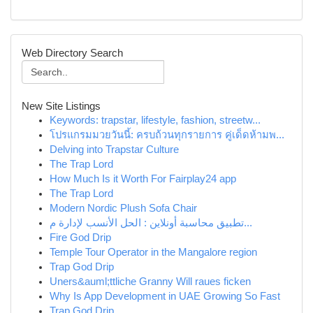
Web Directory Search
New Site Listings
Keywords: trapstar, lifestyle, fashion, streetw...
โปรแกรมมวยวันนี้: ครบถ้วนทุกรายการ คู่เด็ดห้ามพ...
Delving into Trapstar Culture
The Trap Lord
How Much Is it Worth For Fairplay24 app
The Trap Lord
Modern Nordic Plush Sofa Chair
تطبيق محاسبة أونلاين : الحل الأنسب لإدارة م...
Fire God Drip
Temple Tour Operator in the Mangalore region
Trap God Drip
Uners&auml;ttliche Granny Will raues ficken
Why Is App Development in UAE Growing So Fast
Trap God Drip