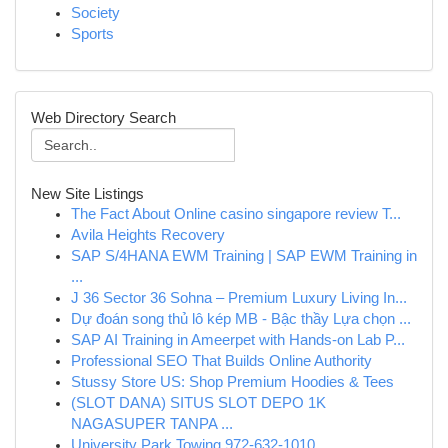
Society
Sports
Web Directory Search
New Site Listings
The Fact About Online casino singapore review T...
Avila Heights Recovery
SAP S/4HANA EWM Training | SAP EWM Training in
...
J 36 Sector 36 Sohna – Premium Luxury Living In...
Dự đoán song thủ lô kép MB - Bậc thầy Lựa chọn ...
SAP AI Training in Ameerpet with Hands-on Lab P...
Professional SEO That Builds Online Authority
Stussy Store US: Shop Premium Hoodies & Tees
(SLOT DANA) SITUS SLOT DEPO 1K
NAGASUPER TANPA ...
University Park Towing 972-632-1010