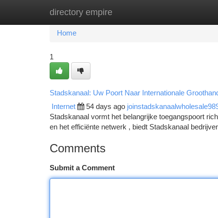
directory empire
Home
New Site Listings
Add Site
Ca
Home
1
Stadskanaal: Uw Poort Naar Internationale Groothan
Internet
54 days ago
joinstadskanaalwholesale98
Stadskanaal vormt het belangrijke toegangspoort rich
en het efficiënte netwerk , biedt Stadskanaal bedrij
Comments
Submit a Comment