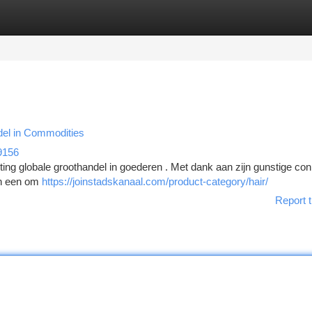
tegories
Register
Login
del in Commodities
9156
ting globale groothandel in goederen . Met dank aan zijn gunstige con
ven een om
https://joinstadskanaal.com/product-category/hair/
Report t