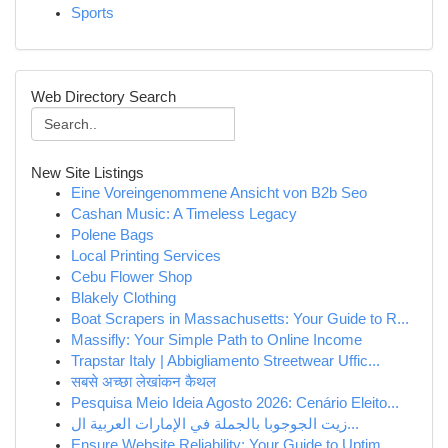
Sports
Web Directory Search
New Site Listings
Eine Voreingenommene Ansicht von B2b Seo
Cashan Music: A Timeless Legacy
Polene Bags
Local Printing Services
Cebu Flower Shop
Blakely Clothing
Boat Scrapers in Massachusetts: Your Guide to R...
Massifly: Your Simple Path to Online Income
Trapstar Italy | Abbigliamento Streetwear Uffic...
सबसे अच्छा लेखांकन कैथल
Pesquisa Meio Ideia Agosto 2026: Cenário Eleito...
زيت الجوجوبا بالجملة في الإمارات العربية ال...
Ensure Website Reliability: Your Guide to Uptim...