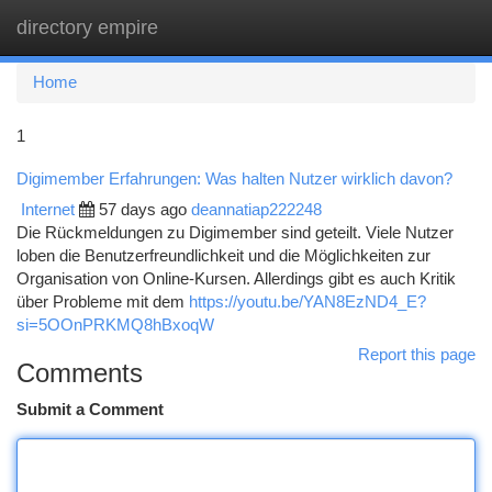
directory empire
Togg
navi
Home
1
Digimember Erfahrungen: Was halten Nutzer wirklich davon?
Internet
57 days ago
deannatiap222248
Die Rückmeldungen zu Digimember sind geteilt. Viele Nutzer
loben die Benutzerfreundlichkeit und die Möglichkeiten zur
Organisation von Online-Kursen. Allerdings gibt es auch Kritik
über Probleme mit dem
https://youtu.be/YAN8EzND4_E?
si=5OOnPRKMQ8hBxoqW
Report this page
Comments
Submit a Comment