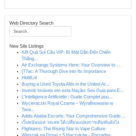
Web Directory Search
New Site Listings
Kết Quả Soi Cầu VIP: Bí Mật Dẫn Đến Chiến
Thắng...
Air Exchange Systems Here: Your Overview to ...
{77ac: A Thorough Dive into Its Importance
Hb88.nl
Buying a Used Toyota Altis in the United Ar...
Investir Imóveis em esta Nação: Seu Guia para E...
L'Intelligence Artificielle : Guide Complet pou...
Wycieraczki Royal Czarne – Wyrafinowanie w
Twoi...
Addis Ababa Escorts: Your Comprehensive Guide ...
เว็บพนันบอล วอเลท ได้เปลี่ยนแปลงการเดิมพันยังไง
Flightams: The Rising Star in Vape Culture
Wieszak na Drzwi z 5 Haczyków - Porządna