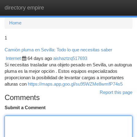
directory empire
Togg
navi
Home
1
Camión pluma en Sevilla: Todo lo que necesitas saber
Internet
64 days ago
aishaztzq517693
Si necesitas trasladar una objeto pesado en Sevilla, un autogrua
pluma es la mejor opción . Estos equipos especializados
proporcionan la posibilidad de levantar cargas a importantes
alturas con
https://maps.app.goo.gl/su95WZMe8wmfP74s5
Report this page
Comments
Submit a Comment