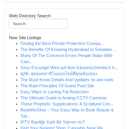
Web Directory Search
New Site Listings
Finding the Best Private Protective Compa...
The Benefits Of Knowing Hyderabad to Srisailam ...
Many Of The Common Errors People Make With
Casi...
Sexy Escortgirl Wird auf dem K&uuml;chentisch h...
lg96: สุดยอดคาสิโนออนไลน์ที่คุณต้องลอง
The Must Know Details And Updates on aeo tools
The Main Principles Of Guest Post Site
Easy Ways to Lasting Fat Reduction
The Ultimate Guide to Analog CCTV Cameras
These Prophets' Supplications: A Scriptural Con...
BookMyGlow – Your Easy Way to Book Beauty &
Sal...
İPTV Bayiliği: Karlı Bir Yatırım mı?
Find Your Nearest Shop: Cannabis Near Me