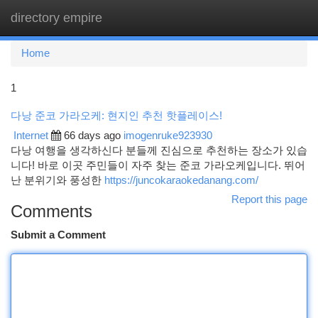
directory empire
Togg
navi
Home
1
다낭 준코 가라오케: 현지인 추천 핫플레이스!
Internet
66 days ago
imogenruke923930
다낭 여행을 생각하신다 분들께 진심으로 추천하는 장소가 있습
니다! 바로 이곳 주민들이 자주 찾는 준코 가라오케입니다. 뛰어
난 분위기와 풍성한
https://juncokaraokedanang.com/
Report this page
Comments
Submit a Comment