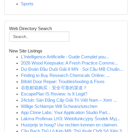
Sports
Web Directory Search
New Site Listings
L'Intelligence Artificielle : Guide Complet pou...
2026 Wood Keepsake: A Fresh Practice Comme...
Dự Đoán Đầu Duôi Giải 8 MN · Soi Cầu MB Chuẩn...
Finding to Buy Research Chemicals Online: ...
Bifold Door Repair: Troubleshooting & Fixes
谷歌邮箱购买：安全可靠的渠道？
EscapePlan IS Review: Is It Legit?
24club: Sàn Đẳng Cấp Giải Trí Việt Nam – Xem ...
Willige Schlampe Will Schwanzlutschen
App Clone Labs: Your Application Studio Part...
Lakma Profimax LH3: Wielofunkcyjny Środek Myj...
Huurprijs te hoog? Uw rechten kennen en claimen.
Cầu Bạch Thủ Lô Kép MB: Thủ thuật Chốt Số Xiên 3