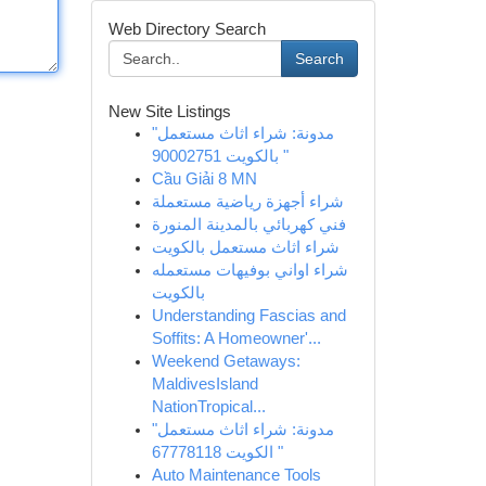
Web Directory Search
Search
New Site Listings
"مدونة: شراء اثاث مستعمل
بالكويت 90002751 "
Cầu Giải 8 MN
شراء أجهزة رياضية مستعملة
فني كهربائي بالمدينة المنورة
شراء اثاث مستعمل بالكويت
شراء اواني بوفيهات مستعمله
بالكويت
Understanding Fascias and
Soffits: A Homeowner'...
Weekend Getaways:
MaldivesIsland
NationTropical...
"مدونة: شراء اثاث مستعمل
الكويت 67778118 "
Auto Maintenance Tools