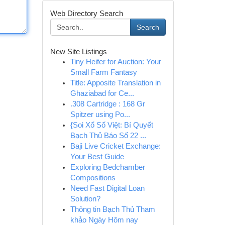
Web Directory Search
Search
New Site Listings
Tiny Heifer for Auction: Your
Small Farm Fantasy
Title: Apposite Translation in
Ghaziabad for Ce...
.308 Cartridge : 168 Gr
Spitzer using Po...
{Soi Xổ Số Việt: Bí Quyết
Bạch Thủ Báo Số 22 ...
Baji Live Cricket Exchange:
Your Best Guide
Exploring Bedchamber
Compositions
Need Fast Digital Loan
Solution?
Thông tin Bạch Thủ Tham
khảo Ngày Hôm nay