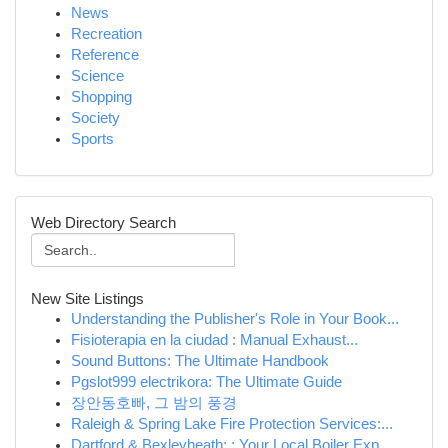
News
Recreation
Reference
Science
Shopping
Society
Sports
Web Directory Search
New Site Listings
Understanding the Publisher's Role in Your Book...
Fisioterapia en la ciudad : Manual Exhaust...
Sound Buttons: The Ultimate Handbook
Pgslot999 electrikora: The Ultimate Guide
장안동호빠, 그 밤의 풍경
Raleigh & Spring Lake Fire Protection Services:...
Dartford & Bexleyheath: : Your Local Boiler Exp...