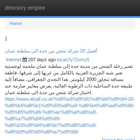
directory empire
Togg
navi
Home
1
أفضل 20 شركة شحن من جدة الى سلطنة عمان
Internet
207 days ago
lucas7y72vmz5
تعتبر رحلة الشحن من مدينة جدة إلى سلطنة عمان ملحمة لوجستية
تعبر شبه الجزيرة العربية بالكامل من غربها إلى شرقها، قاطعة
مسافة تتجاوز 2000 كيلومتر. هذا التحدي الجغرافي، مضافاً إليه
طبيعة جدة الساحلية ذات الرطوبة العالية، يفرض معايير صارمة عند
اختيار شركة شحن من جدة الى سلطنة عمان.
https://www.alsaif.co.uk/%d8%a3%d9%81%d8%b6%d9%84-20-
%d8%b4%d8%b1%d9%83%d8%a9-%d8%b4%d8%ad%d9%86-
%d9%85%d9%86-%d8%ac%d8%af%d8%a9-
%d8%a7%d9%84%d9%89-
%d8%b3%d9%84%d8%b7%d9%86%d8%a9-
%d8%b9%d9%85%d8%a7%d9%86/