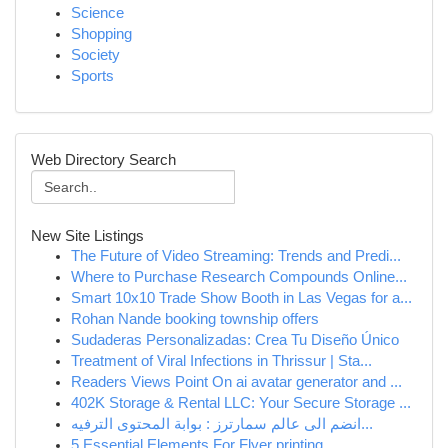
Science
Shopping
Society
Sports
Web Directory Search
New Site Listings
The Future of Video Streaming: Trends and Predi...
Where to Purchase Research Compounds Online...
Smart 10x10 Trade Show Booth in Las Vegas for a...
Rohan Nande booking township offers
Sudaderas Personalizadas: Crea Tu Diseño Único
Treatment of Viral Infections in Thrissur | Sta...
Readers Views Point On ai avatar generator and ...
402K Storage & Rental LLC: Your Secure Storage ...
انضم الى عالم سمارترز : بوابة المحتوى الترفيه...
5 Essential Elements For Flyer printing