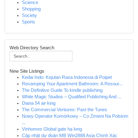
Science
Shopping
Society
Sports
Web Directory Search
New Site Listings
Kedai Indo: Kejutan Rasa Indonesia di Poipet
Revamping Your Apartment Bathroom: A Resour...
The Definitive Guide To kindle publishing
White Magic Studios – Qualified Publishing And ...
Diana 54 air king
The Commercial Ventures: Past the Tunes
Nowy Operator Komórkowy – Co Zmieni Na Polskim
...
Vinhomes Global gate hạ long
Cập nhật dự đoán MB Win2888 Asia Chính Xác