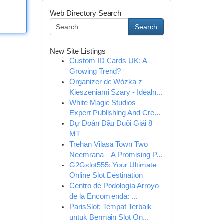
Web Directory Search
Search
New Site Listings
Custom ID Cards UK: A
Growing Trend?
Organizer do Wózka z
Kieszeniami Szary - Idealn...
White Magic Studios –
Expert Publishing And Cre...
Dự Đoán Đầu Duôi Giải 8
MT
Trehan Vilasa Town Two
Neemrana – A Promising P...
G2Gslot555: Your Ultimate
Online Slot Destination
Centro de Podología Arroyo
de la Encomienda: ...
ParisSlot: Tempat Terbaik
untuk Bermain Slot On...