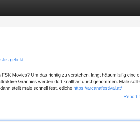
tegories
Register
Login
slos gefickt
 FSK Movies? Um das richtig zu verstehen, langt h&auml;ufig eine e
 attraktive Grannies werden dort knallhart durchgenommen. Male sollt
dann stellt male schnell fest, etliche
https://arcanafestival.at/
Report t