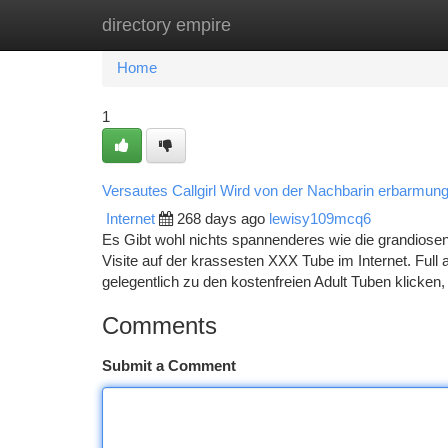
directory empire
Home
New Site Listings
Add Site
Ca
Home
1
Versautes Callgirl Wird von der Nachbarin erbarmung
Internet
268 days ago
lewisy109mcq6
Es Gibt wohl nichts spannenderes wie die grandiosen
Visite auf der krassesten XXX Tube im Internet. Full
gelegentlich zu den kostenfreien Adult Tuben klicken, 
Comments
Submit a Comment