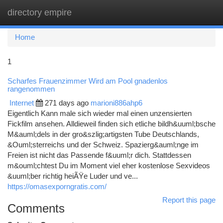
directory empire
Togg
navi
Home
1
Scharfes Frauenzimmer Wird am Pool gnadenlos
rangenommen
Internet
271 days ago
marioni886ahp6
Eigentlich Kann male sich wieder mal einen unzensierten
Fickfilm ansehen. Alldieweil finden sich etliche bildh&uuml;bsche
M&auml;dels in der gro&szlig;artigsten Tube Deutschlands,
&Ouml;sterreichs und der Schweiz. Spazierg&auml;nge im
Freien ist nicht das Passende f&uuml;r dich. Stattdessen
m&ouml;chtest Du im Moment viel eher kostenlose Sexvideos
&uuml;ber richtig heiÃŸe Luder und ve...
https://omasexporngratis.com/
Report this page
Comments