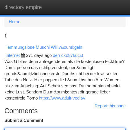
directory empire
Togg
navi
Home
1
Hemmungslose Muschi Will v&ouml;geln
Internet
271 days ago
derricko876uci3
Was Gibt es denn aufregenderes als die kostenlosen Fickfilme?
Damit person das richtig versteht, gen&uuml;gt
grunds&auml;tzlich eine erste Durchsicht bei der krassesten
Tube des Netz. Hier poppen die h&uuml;bschen Afro Women
bis zum Anschlag. Auf Schmusen hast Du momentan absolut
keine Lust. Sondern Du m&ouml;chtest dir gerade lieber
kostenfreie Porno
https://www.adult-vod.tv/
Report this page
Comments
Submit a Comment