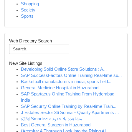
Shopping
Society
Sports
Web Directory Search
New Site Listings
Developing Solid Online Store Solutions : A...
SAP SuccessFactors Online Training Real-time su...
Basketball manufacturers in india, sports field...
General Medicine Hospital in Huzurabad
SAP Spartacus Online Training From Hyderabad
India
SAP Security Online Training by Real-time Train...
J Estates Sector 36 Sohna – Quality Apartments ...
订阅 Smartezs: مشاهدة بلا حدود
Best General Surgeon in Huzurabad
{Arcmira: A Thorough Look into the Rising AI...