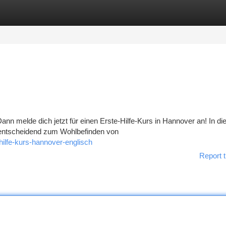
tegories
Register
Login
Dann melde dich jetzt für einen Erste-Hilfe-Kurs in Hannover an! In d
d entscheidend zum Wohlbefinden von
-hilfe-kurs-hannover-englisch
Report t