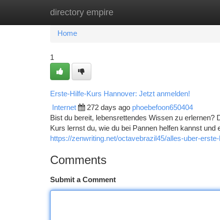
directory empire
Home
New Site Listings
Add Site
Ca
Home
1
Erste-Hilfe-Kurs Hannover: Jetzt anmelden!
Internet
272 days ago
phoebefoon650404
Bist du bereit, lebensrettendes Wissen zu erlernen? 
Kurs lernst du, wie du bei Pannen helfen kannst un
https://zenwriting.net/octavebrazil45/alles-uber-erste
Comments
Submit a Comment