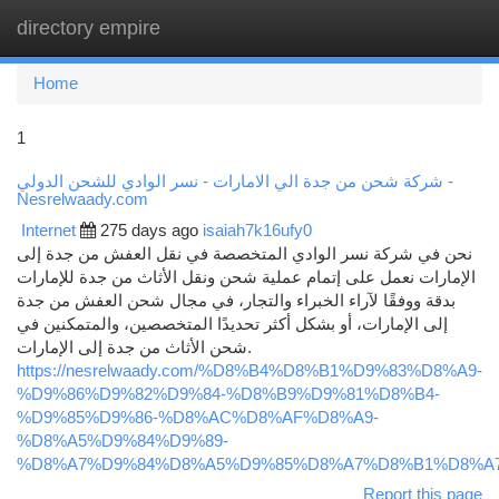
directory empire
Togg
navi
Home
1
شركة شحن من جدة الي الامارات - نسر الوادي للشحن الدولي -
Nesrelwaady.com
Internet
275 days ago
isaiah7k16ufy0
نحن في شركة نسر الوادي المتخصصة في نقل العفش من جدة إلى
الإمارات نعمل على إتمام عملية شحن ونقل الأثاث من جدة للإمارات
بدقة ووفقًا لآراء الخبراء والتجار، في مجال شحن العفش من جدة
إلى الإمارات، أو بشكل أكثر تحديدًا المتخصصين، والمتمكنين في
شحن الأثاث من جدة إلى الإمارات.
https://nesrelwaady.com/%D8%B4%D8%B1%D9%83%D8%A9-
%D9%86%D9%82%D9%84-%D8%B9%D9%81%D8%B4-
%D9%85%D9%86-%D8%AC%D8%AF%D8%A9-
%D8%A5%D9%84%D9%89-
%D8%A7%D9%84%D8%A5%D9%85%D8%A7%D8%B1%D8%A
Report this page