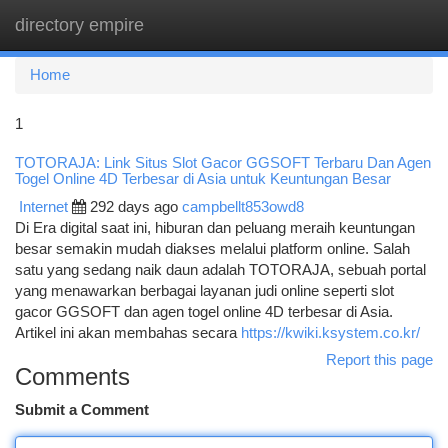
directory empire
Togg
navi
Home
1
TOTORAJA: Link Situs Slot Gacor GGSOFT Terbaru Dan Agen
Togel Online 4D Terbesar di Asia untuk Keuntungan Besar
Internet
292 days ago
campbellt853owd8
Di Era digital saat ini, hiburan dan peluang meraih keuntungan
besar semakin mudah diakses melalui platform online. Salah
satu yang sedang naik daun adalah TOTORAJA, sebuah portal
yang menawarkan berbagai layanan judi online seperti slot
gacor GGSOFT dan agen togel online 4D terbesar di Asia.
Artikel ini akan membahas secara
https://kwiki.ksystem.co.kr/
Report this page
Comments
Submit a Comment