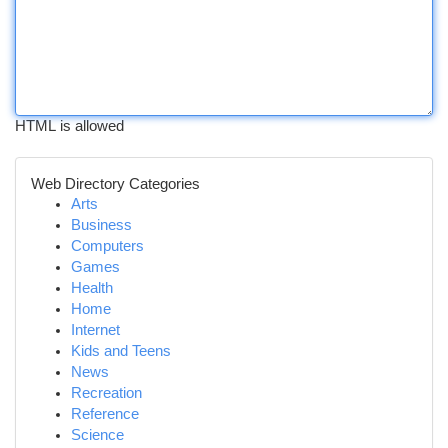
HTML is allowed
Web Directory Categories
Arts
Business
Computers
Games
Health
Home
Internet
Kids and Teens
News
Recreation
Reference
Science