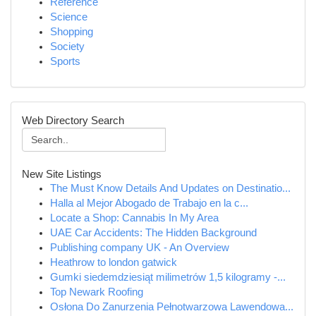
Reference
Science
Shopping
Society
Sports
Web Directory Search
New Site Listings
The Must Know Details And Updates on Destinatio...
Halla al Mejor Abogado de Trabajo en la c...
Locate a Shop: Cannabis In My Area
UAE Car Accidents: The Hidden Background
Publishing company UK - An Overview
Heathrow to london gatwick
Gumki siedemdziesiąt milimetrów 1,5 kilogramy -...
Top Newark Roofing
Osłona Do Zanurzenia Pełnotwarzowa Lawendowa...