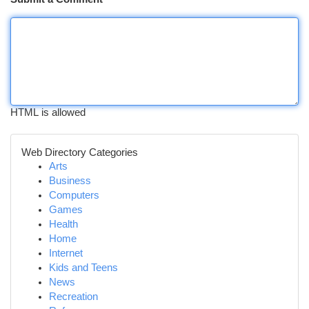
HTML is allowed
Web Directory Categories
Arts
Business
Computers
Games
Health
Home
Internet
Kids and Teens
News
Recreation