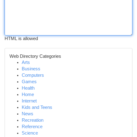
HTML is allowed
Web Directory Categories
Arts
Business
Computers
Games
Health
Home
Internet
Kids and Teens
News
Recreation
Reference
Science