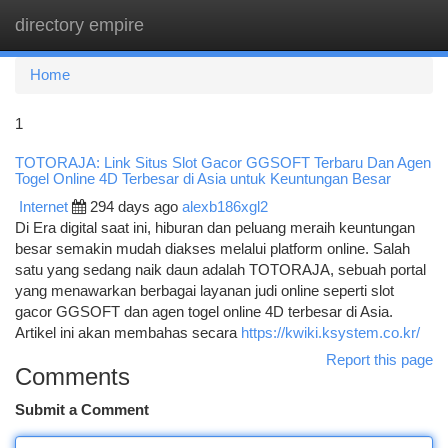
directory empire
Togg
navi
Home
1
TOTORAJA: Link Situs Slot Gacor GGSOFT Terbaru Dan Agen
Togel Online 4D Terbesar di Asia untuk Keuntungan Besar
Internet
294 days ago
alexb186xgl2
Di Era digital saat ini, hiburan dan peluang meraih keuntungan
besar semakin mudah diakses melalui platform online. Salah
satu yang sedang naik daun adalah TOTORAJA, sebuah portal
yang menawarkan berbagai layanan judi online seperti slot
gacor GGSOFT dan agen togel online 4D terbesar di Asia.
Artikel ini akan membahas secara
https://kwiki.ksystem.co.kr/
Report this page
Comments
Submit a Comment