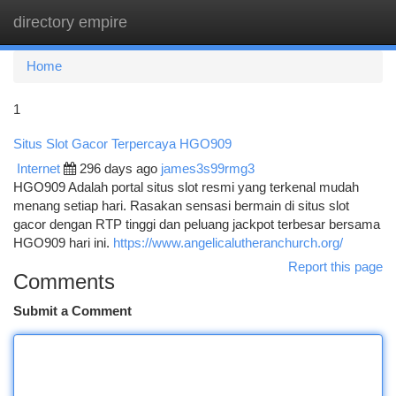
directory empire
Togg
navi
Home
1
Situs Slot Gacor Terpercaya HGO909
Internet
296 days ago
james3s99rmg3
HGO909 Adalah portal situs slot resmi yang terkenal mudah
menang setiap hari. Rasakan sensasi bermain di situs slot
gacor dengan RTP tinggi dan peluang jackpot terbesar bersama
HGO909 hari ini.
https://www.angelicalutheranchurch.org/
Report this page
Comments
Submit a Comment