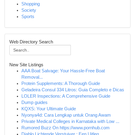
Shopping
Society
Sports
Web Directory Search
New Site Listings
AAA Boat Salvage: Your Hassle-Free Boat
Removal...
Protein Supplements: A Thorough Guide
Geladeira Consul 334 Litros: Guia Completo e Dicas
LOLER Inspections: A Comprehensive Guide
Dump guides
KQXS: Your Ultimate Guide
Nyonya4d: Cara Lengkap untuk Orang Awam
Private Medical Colleges in Karnataka with Low ...
Rumored Buzz On https://www.pornhub.com
Diablo Lichtende Verstuiver : Een Uitleg