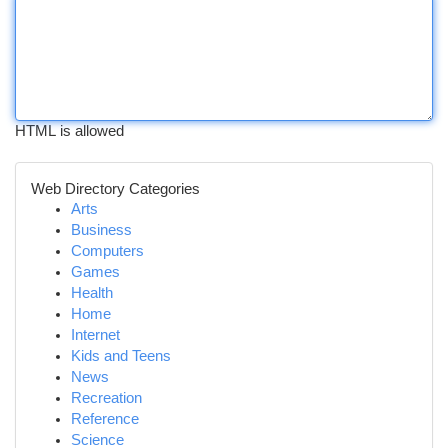
HTML is allowed
Web Directory Categories
Arts
Business
Computers
Games
Health
Home
Internet
Kids and Teens
News
Recreation
Reference
Science