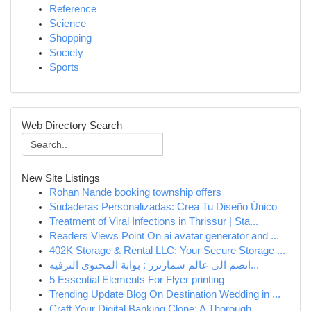
Reference
Science
Shopping
Society
Sports
Web Directory Search
New Site Listings
Rohan Nande booking township offers
Sudaderas Personalizadas: Crea Tu Diseño Único
Treatment of Viral Infections in Thrissur | Sta...
Readers Views Point On ai avatar generator and ...
402K Storage & Rental LLC: Your Secure Storage ...
انضم الى عالم سمارترز : بوابة المحتوى الترفيه...
5 Essential Elements For Flyer printing
Trending Update Blog On Destination Wedding in ...
Craft Your Digital Banking Clone: A Thorough...