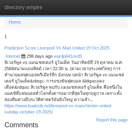
directory empire
Togg
navi
Home
1
Prediction Score Liverpool Vs Man United 19 Oct 2025
Internet
298 days ago
wardp641nvd9
ลิเวอร์พูล vs แมนเชสเตอร์ ยูไนเต็ด วันอาทิตย์ที่ 19 ตุลาคม พ.ศ.
2568สนามแอนฟิลด์ เวลา 22:30 น. (ตามเวลาประเทศไทย) การ
ทำนายผลฟุตบอลพรีเมียร์ลีก อังกฤษ บทนำ ลิเวอร์พูล vs แมนเชส
เตอร์ ยูไนเต็ด&nbsp;- การแข่งขันฟุตบอล &ldquo;แดง
เดือด&rdquo; ลิเวอร์พูล พบกับ แมนเชสเตอร์ ยูไนเต็ด คือหนึ่งใน
แมตช์ที่แฟนบอลทั่วโลกตั้งตารอมากที่สุดในทุกฤดูกาล เพราะทั้ง
สองทีมต่างมีประวัติศาสตร์อันยิ่งใหญ่ ความสำ...
https://www.buaksib.net/liverpool-vs-manchester-united-
sunday-october-19-2025/
Report this page
Comments