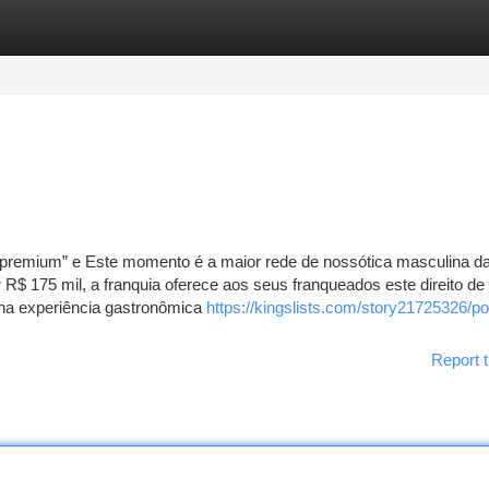
tegories
Register
Login
a premium” e Este momento é a maior rede de nossótica masculina d
or R$ 175 mil, a franquia oferece aos seus franqueados este direito de
o na experiência gastronômica
https://kingslists.com/story21725326/p
Report t