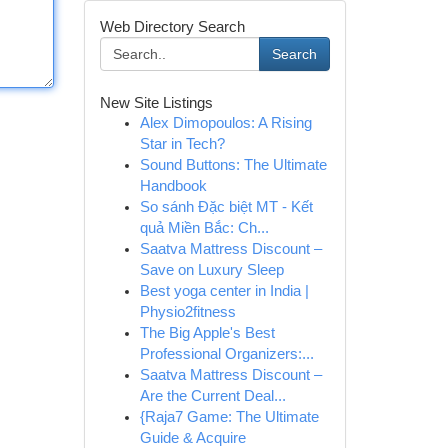
Web Directory Search
Search
New Site Listings
Alex Dimopoulos: A Rising
Star in Tech?
Sound Buttons: The Ultimate
Handbook
So sánh Đặc biệt MT - Kết
quả Miền Bắc: Ch...
Saatva Mattress Discount –
Save on Luxury Sleep
Best yoga center in India |
Physio2fitness
The Big Apple's Best
Professional Organizers:...
Saatva Mattress Discount –
Are the Current Deal...
{Raja7 Game: The Ultimate
Guide & Acquire