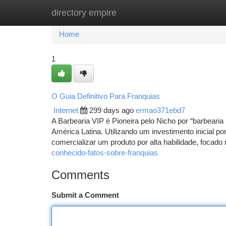
directory empire
Home
New Site Listings
Add Site
Ca
Home
1
O Guia Definitivo Para Franquias
Internet
299 days ago
ermao371ebd7
A Barbearia VIP é Pioneira pelo Nicho por “barbeari
América Latina. Utilizando um investimento inicial p
comercializar um produto por alta habilidade, focad
conhecido-fatos-sobre-franquias
Comments
Submit a Comment