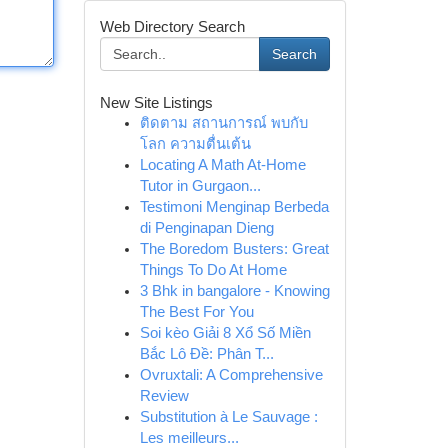
Web Directory Search
Search
New Site Listings
ติดตาม สถานการณ์ พบกับ
โลก ความตื่นเต้น
Locating A Math At-Home
Tutor in Gurgaon...
Testimoni Menginap Berbeda
di Penginapan Dieng
The Boredom Busters: Great
Things To Do At Home
3 Bhk in bangalore - Knowing
The Best For You
Soi kèo Giải 8 Xổ Số Miền
Bắc Lô Đề: Phân T...
Ovruxtali: A Comprehensive
Review
Substitution à Le Sauvage :
Les meilleurs...