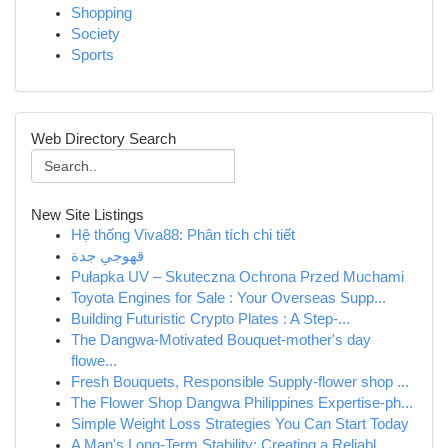
Shopping
Society
Sports
Web Directory Search
New Site Listings
Hệ thống Viva88: Phân tích chi tiết
قهوجي جدة
Pułapka UV – Skuteczna Ochrona Przed Muchami
Toyota Engines for Sale : Your Overseas Supp...
Building Futuristic Crypto Plates : A Step-...
The Dangwa-Motivated Bouquet-mother's day
flowe...
Fresh Bouquets, Responsible Supply-flower shop ...
The Flower Shop Dangwa Philippines Expertise-ph...
Simple Weight Loss Strategies You Can Start Today
A Man's Long-Term Stability: Creating a Reliabl...