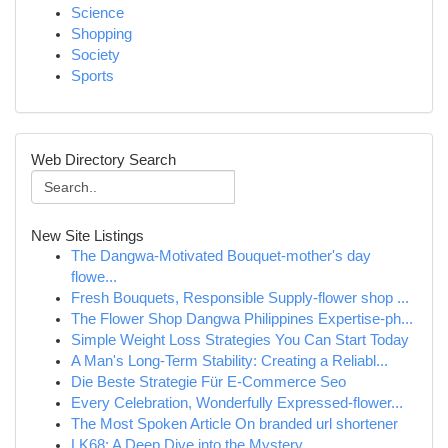
Science
Shopping
Society
Sports
Web Directory Search
New Site Listings
The Dangwa-Motivated Bouquet-mother's day
flowe...
Fresh Bouquets, Responsible Supply-flower shop ...
The Flower Shop Dangwa Philippines Expertise-ph...
Simple Weight Loss Strategies You Can Start Today
A Man's Long-Term Stability: Creating a Reliabl...
Die Beste Strategie Für E-Commerce Seo
Every Celebration, Wonderfully Expressed-flower...
The Most Spoken Article On branded url shortener
LK68: A Deep Dive into the Mystery