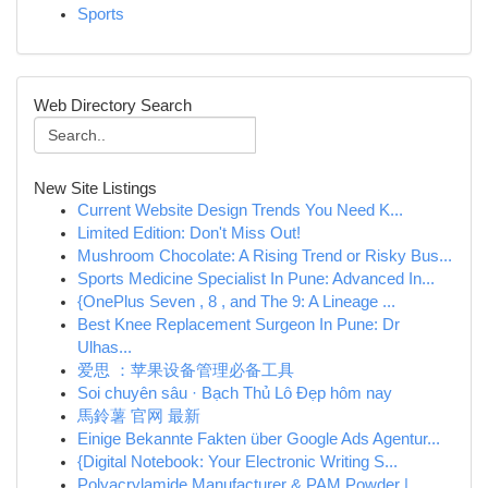
Sports
Web Directory Search
New Site Listings
Current Website Design Trends You Need K...
Limited Edition: Don't Miss Out!
Mushroom Chocolate: A Rising Trend or Risky Bus...
Sports Medicine Specialist In Pune: Advanced In...
{OnePlus Seven , 8 , and The 9: A Lineage ...
Best Knee Replacement Surgeon In Pune: Dr
Ulhas...
爱思 ：苹果设备管理必备工具
Soi chuyên sâu · Bạch Thủ Lô Đẹp hôm nay
馬鈴薯 官网 最新
Einige Bekannte Fakten über Google Ads Agentur...
{Digital Notebook: Your Electronic Writing S...
Polyacrylamide Manufacturer & PAM Powder |