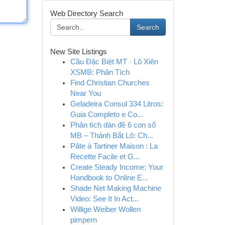
Web Directory Search
Search
New Site Listings
Cầu Đặc Biệt MT · Lô Xiên
XSMB: Phân Tích
Find Christian Churches
Near You
Geladeira Consul 334 Litros:
Guia Completo e Co...
Phân tích dàn đề 6 con số
MB – Thánh Bắt Lô: Ch...
Pâte à Tartiner Maison : La
Recette Facile et G...
Create Steady Income: Your
Handbook to Online E...
Shade Net Making Machine
Video: See It In Act...
Willige Weiber Wollen
pimpern