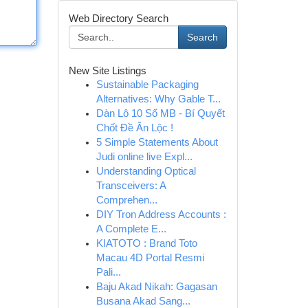
Web Directory Search
Search
New Site Listings
Sustainable Packaging
Alternatives: Why Gable T...
Dàn Lô 10 Số MB - Bí Quyết
Chốt Đề Ăn Lộc !
5 Simple Statements About
Judi online live Expl...
Understanding Optical
Transceivers: A
Comprehen...
DIY Tron Address Accounts :
A Complete E...
KIATOTO : Brand Toto
Macau 4D Portal Resmi
Pali...
Baju Akad Nikah: Gagasan
Busana Akad Sang...