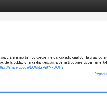
tegories
Register
Login
ampa y al mismo tiempo cargar mercancía adicional con la grúa, opti
ad de la población mundial desconfía de instituciones gubernamental
https://share.google/BO8bLsPj8YwlUOHzm
Report t