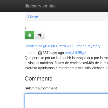
directory empire
Home
New Site Listings
Add Site
Ca
Home
1
Servicio de grúa en Utrera No Further a Mystery
Internet
337 days ago
emilyb925igb4
Que permite por un lado subir la maquinaria por la r
el viaje al máximo. Datos de tendenciasMás de la mit
interesa ayudarnos a mejorar nuestro sitio Website,
Comments
Submit a Comment