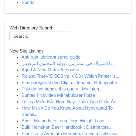
Sports
Web Directory Search
New Site Listings
Anti-rust lubricant spray guide
الاشتراك في سمارترز : بوابة المحتوى الترفيهي ...
Aged & New Gmail Accounts
Roland TrueVIS SG3 vs. VG3 : Which Printer is...
Einzigartiges Video Clip mit feuchter Hobbynutte
This do not handle this query . My inten...
Buntes Fickvideo Mit tabuloser Fotze
Lô Top Miền Bắc Hôm Nay: Phân Tích Chắc Ăn
How Much Do You Know About Hyderabad To
Srisail...
Basic Methods to Long-Term Weight Loss
Bulk Heineken Beer Handbook : Distributors...
Planifica tu Aventura Europea: La Guía Definitiva