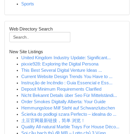
Sports
Web Directory Search
New Site Listings
United Kingdom Industry Update: Significant...
pixxie928: Exploring the Digital Persona
This Best Several Digital Venture Ideas ...
Current Website Design Trends You Have to ...
Instrução de Incêndio : Guia Essencial e Ess...
Deposit Minimum Requirements Clarified
Nicht Bekannt Details über Seo Für Mittelständi...
Order Smokes Digitally Alberta: Your Guide
Hemmungslose Milf Steht auf Schwanzlutschen
Ścierka do podłogi szara Perfecto – idealna do ...
土豆官网最新链接，简单 浏览！
Quality All-natural Marble Trays For House Déco...
Soi cầu bạch thủ đề MB – Lotto chủ 3 Vùng