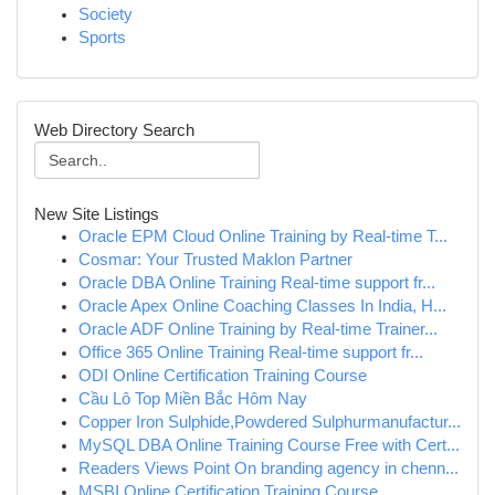
Society
Sports
Web Directory Search
New Site Listings
Oracle EPM Cloud Online Training by Real-time T...
Cosmar: Your Trusted Maklon Partner
Oracle DBA Online Training Real-time support fr...
Oracle Apex Online Coaching Classes In India, H...
Oracle ADF Online Training by Real-time Trainer...
Office 365 Online Training Real-time support fr...
ODI Online Certification Training Course
Cầu Lô Top Miền Bắc Hôm Nay
Copper Iron Sulphide,Powdered Sulphurmanufactur...
MySQL DBA Online Training Course Free with Cert...
Readers Views Point On branding agency in chenn...
MSBI Online Certification Training Course