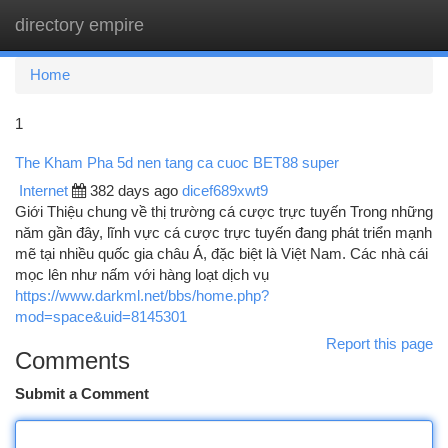
directory empire
Togg
navi
Home
1
The Kham Pha 5d nen tang ca cuoc BET88 super
Internet
382 days ago
dicef689xwt9
Giới Thiệu chung về thị trường cá cược trực tuyến Trong những
năm gần đây, lĩnh vực cá cược trực tuyến đang phát triển mạnh
mẽ tại nhiều quốc gia châu Á, đặc biệt là Việt Nam. Các nhà cái
mọc lên như nấm với hàng loạt dịch vụ
https://www.darkml.net/bbs/home.php?
mod=space&uid=8145301
Report this page
Comments
Submit a Comment