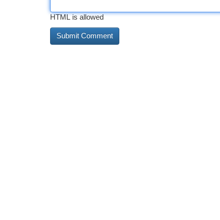
HTML is allowed