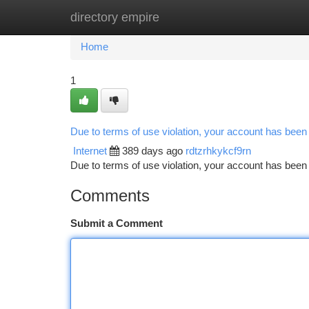
directory empire
Home
New Site Listings
Add Site
Ca
Home
1
Due to terms of use violation, your account has bee
Internet
389 days ago
rdtzrhkykcf9rn
Due to terms of use violation, your account has be
Comments
Submit a Comment