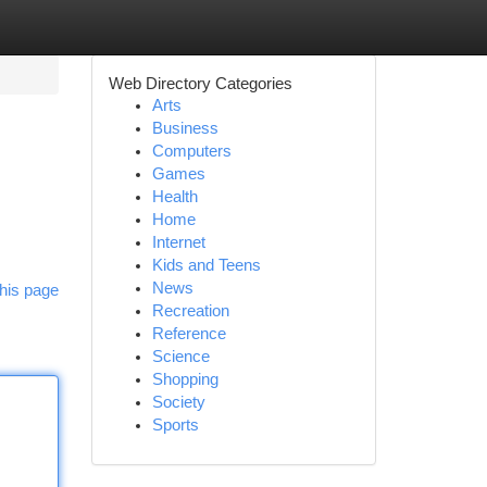
Web Directory Categories
Arts
Business
Computers
Games
Health
Home
Internet
Kids and Teens
News
his page
Recreation
Reference
Science
Shopping
Society
Sports