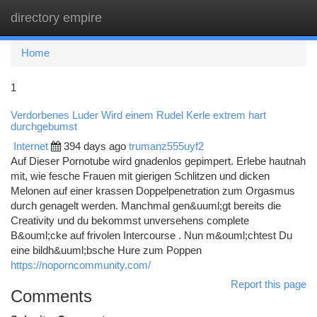
directory empire
Togg
navi
Home
1
Verdorbenes Luder Wird einem Rudel Kerle extrem hart
durchgebumst
Internet
394 days ago
trumanz555uyf2
Auf Dieser Pornotube wird gnadenlos gepimpert. Erlebe hautnah
mit, wie fesche Frauen mit gierigen Schlitzen und dicken
Melonen auf einer krassen Doppelpenetration zum Orgasmus
durch genagelt werden. Manchmal gen&uuml;gt bereits die
Creativity und du bekommst unversehens complete
B&ouml;cke auf frivolen Intercourse . Nun m&ouml;chtest Du
eine bildh&uuml;bsche Hure zum Poppen
https://noporncommunity.com/
Report this page
Comments