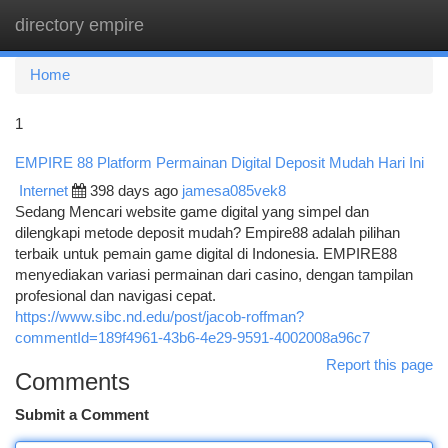
directory empire
Togg
navi
Home
1
EMPIRE 88 Platform Permainan Digital Deposit Mudah Hari Ini
Internet
398 days ago
jamesa085vek8
Sedang Mencari website game digital yang simpel dan
dilengkapi metode deposit mudah? Empire88 adalah pilihan
terbaik untuk pemain game digital di Indonesia. EMPIRE88
menyediakan variasi permainan dari casino, dengan tampilan
profesional dan navigasi cepat.
https://www.sibc.nd.edu/post/jacob-roffman?
commentId=189f4961-43b6-4e29-9591-4002008a96c7
Report this page
Comments
Submit a Comment