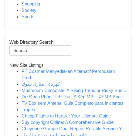
Shopping
Society
Sports
Web Directory Search
New Site Listings
PT Cosmar Menyediakan Alternatif Pembuatan
Prod...
كهربائى منازل بتبوك
Mushroom Chocolate: A Rising Trend or Risky Bus...
Dự Đoán Phân Tích Thủ Lô Kép MB – XSMB Bản...
TV Box sem Antena: Guia Completo para Iniciantes
Tropea
Cheap Flights to Harare: Your Ultimate Guide
Buy copyright Online: A Comprehensive Guide
Cheyenne Garage Door Repair: Reliable Service Y...
علامات الضعف الجنسي عند الرجل