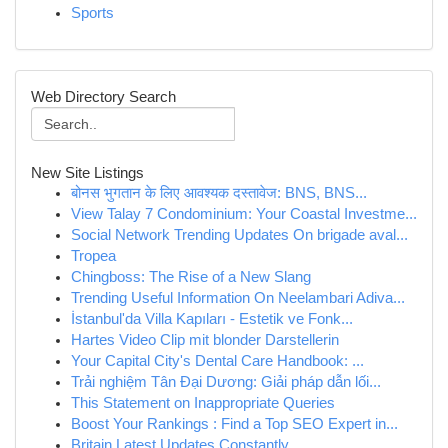
Sports
Web Directory Search
New Site Listings
बोनस भुगतान के लिए आवश्यक दस्तावेज: BNS, BNS...
View Talay 7 Condominium: Your Coastal Investme...
Social Network Trending Updates On brigade aval...
Tropea
Chingboss: The Rise of a New Slang
Trending Useful Information On Neelambari Adiva...
İstanbul'da Villa Kapıları - Estetik ve Fonk...
Hartes Video Clip mit blonder Darstellerin
Your Capital City's Dental Care Handbook: ...
Trải nghiệm Tân Đại Dương: Giải pháp dẫn lối...
This Statement on Inappropriate Queries
Boost Your Rankings : Find a Top SEO Expert in...
Britain Latest Updates Constantly