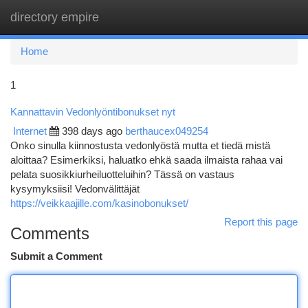
directory empire
Togg
navi
Home
1
Kannattavin Vedonlyöntibonukset nyt
Internet
398 days ago
berthaucex049254
Onko sinulla kiinnostusta vedonlyöstä mutta et tiedä mistä
aloittaa? Esimerkiksi, haluatko ehkä saada ilmaista rahaa vai
pelata suosikkiurheiluotteluihin? Tässä on vastaus
kysymyksiisi! Vedonvälittäjät
https://veikkaajille.com/kasinobonukset/
Report this page
Comments
Submit a Comment