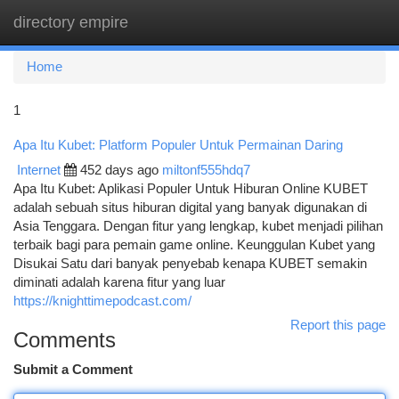
directory empire
Togg
navi
Home
1
Apa Itu Kubet: Platform Populer Untuk Permainan Daring
Internet
452 days ago
miltonf555hdq7
Apa Itu Kubet: Aplikasi Populer Untuk Hiburan Online KUBET
adalah sebuah situs hiburan digital yang banyak digunakan di
Asia Tenggara. Dengan fitur yang lengkap, kubet menjadi pilihan
terbaik bagi para pemain game online. Keunggulan Kubet yang
Disukai Satu dari banyak penyebab kenapa KUBET semakin
diminati adalah karena fitur yang luar
https://knighttimepodcast.com/
Report this page
Comments
Submit a Comment