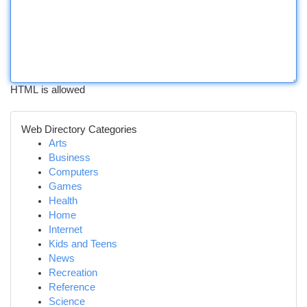
HTML is allowed
Web Directory Categories
Arts
Business
Computers
Games
Health
Home
Internet
Kids and Teens
News
Recreation
Reference
Science