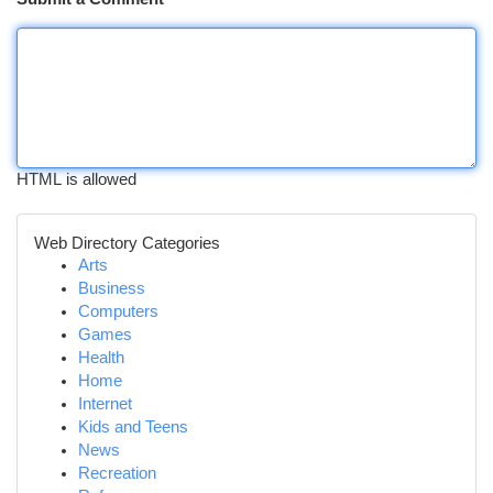
HTML is allowed
Web Directory Categories
Arts
Business
Computers
Games
Health
Home
Internet
Kids and Teens
News
Recreation