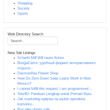
Shopping
Society
Sports
Web Directory Search
New Site Listings
Scharfe Milf Will raues ficken
BongaCams: удобный формат интерактивного
отдыха...
Dasmariñas Flower Shop
How Do Zero Down Solar Loans Work in New
Mexico?
I cannot fulfill this request. I am programmed ...
Toto4D: Panduan Lengkap untuk Pemain Baru
Jak marketing wpływa na wybór operatora
komórko...
Buy nike shoes sale