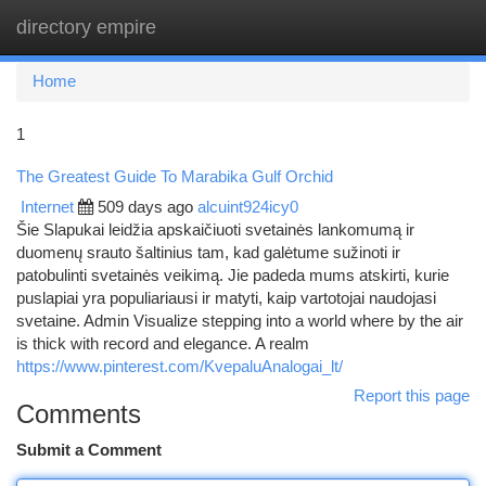
directory empire
Togg
navi
Home
1
The Greatest Guide To Marabika Gulf Orchid
Internet
509 days ago
alcuint924icy0
Šie Slapukai leidžia apskaičiuoti svetainės lankomumą ir
duomenų srauto šaltinius tam, kad galėtume sužinoti ir
patobulinti svetainės veikimą. Jie padeda mums atskirti, kurie
puslapiai yra populiariausi ir matyti, kaip vartotojai naudojasi
svetaine. Admin Visualize stepping into a world where by the air
is thick with record and elegance. A realm
https://www.pinterest.com/KvepaluAnalogai_lt/
Report this page
Comments
Submit a Comment