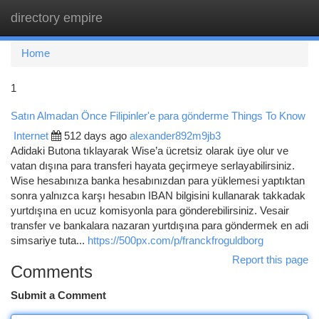
directory empire
Togg
navi
Home
1
Satın Almadan Önce Filipinler'e para gönderme Things To Know
Internet
512 days ago
alexander892m9jb3
Adidaki Butona tıklayarak Wise’a ücretsiz olarak üye olur ve
vatan dışına para transferi hayata geçirmeye serlayabilirsiniz.
Wise hesabınıza banka hesabınızdan para yüklemesi yaptıktan
sonra yalnızca karşı hesabın IBAN bilgisini kullanarak takkadak
yurtdışına en ucuz komisyonla para gönderebilirsiniz. Vesair
transfer ve bankalara nazaran yurtdışına para göndermek en adi
simsariye tuta...
https://500px.com/p/franckfroguldborg
Report this page
Comments
Submit a Comment