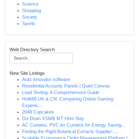
Science
Shopping
Society
Sports
Web Directory Search
New Site Listings
Aras innovator software
Residential Acoustic Panels | Quiet Canvas
Load Testing: A Comprehensive Guide
Hot666 UK & CN: Comparing Online Gaming
Experie...
2048 Cupcakes
Dự Đoán XSMB MT Hôm Nay
AC Curtains, PVC Air Curtains for Energy Saving...
Finding the Right Botanical Extracts Supplier: ...
Scalable Ecommerce Order Management Platform |