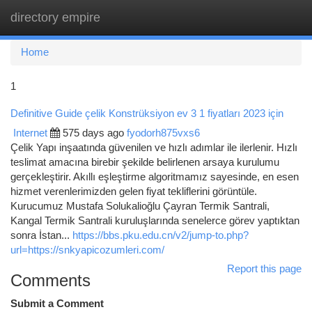
directory empire
Togg
navi
Home
1
Definitive Guide çelik Konstrüksiyon ev 3 1 fiyatları 2023 için
Internet
575 days ago
fyodorh875vxs6
Çelik Yapı inşaatında güvenilen ve hızlı adımlar ile ilerlenir. Hızlı
teslimat amacına birebir şekilde belirlenen arsaya kurulumu
gerçekleştirir. Akıllı eşleştirme algoritmamız sayesinde, en esen
hizmet verenlerimizden gelen fiyat tekliflerini görüntüle.
Kurucumuz Mustafa Solukalioğlu Çayran Termik Santrali,
Kangal Termik Santrali kuruluşlarında senelerce görev yaptıktan
sonra İstan...
https://bbs.pku.edu.cn/v2/jump-to.php?
url=https://snkyapicozumleri.com/
Report this page
Comments
Submit a Comment