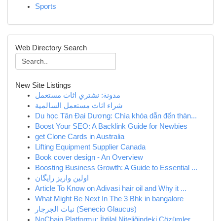
Sports
Web Directory Search
New Site Listings
مدونة: نشتري اثاث مستعمل
شراء اثاث مستعمل السالمية
Du học Tân Đại Dương: Chìa khóa dẫn đến thàn...
Boost Your SEO: A Backlink Guide for Newbies
get Clone Cards in Australia
Lifting Equipment Supplier Canada
Book cover design - An Overview
Boosting Business Growth: A Guide to Essential ...
اولین واریز رایگان
Article To Know on Adivasi hair oil and Why it ...
What Might Be Next In The 3 Bhk in bangalore
نبات الجرجار (Senecio Glaucus)
NoChain Platformu: İhtilal Niteliğindeki Çözümler